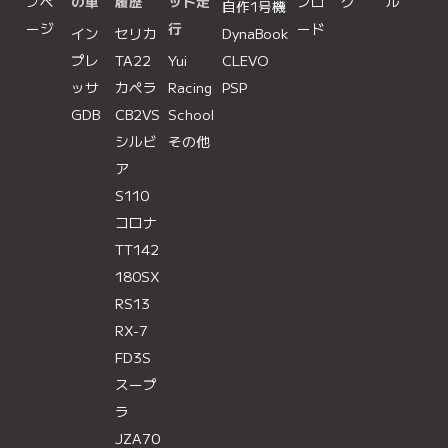
プペ
の車
履歴
ット走
ンロ
ク
ル
自作1号機
ージ
行
ード
イン
セリカ
DynaBook
プレ
TA22
Yui
CLEVO
ッサ
カペラ
Racing
PSP
GDB
CB2VS
School
シルビ
その他
ア
S110
コロナ
TT142
180SX
RS13
RX-7
FD3S
スープ
ラ
JZA70